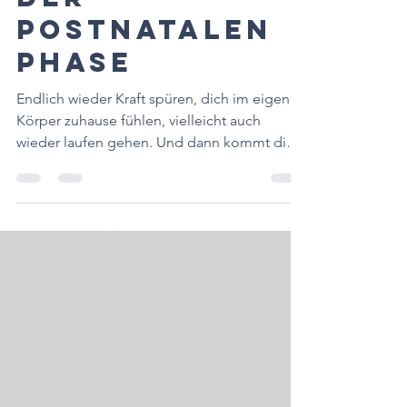
1. Apr.
5 Min. Lesezeit
Training in
der
Postnatalen
Phase
Endlich wieder Kraft spüren, dich im eigenen
Körper zuhause fühlen, vielleicht auch
wieder laufen gehen. Und dann kommt die
Realität: Schlafmangel, Stillen, Tragen, wenig
Pausen – und ein Körper, der sich nicht so
anfühlt wie früher. Wenn du dich darin
wieder erkennst, ist meine wichtigste
Botschaft für Dich: Du bist nicht falsch. Dein
Körper ist in Anpassung.