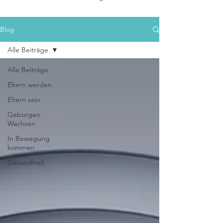
Blog
Alle Beiträge
Alle Beiträge
Eltern werden
Eltern sein
Geborgen
Wachsen
In Bewegung
kommen
Gesundheit