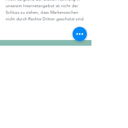
unserem Internetangebot ist nicht der
Schluss zu ziehen, dass Markenzeichen
nicht durch Rechte Dritter geschützt sind.
Kontak
t
trb Bewegungsexperten
im GZO Bad Hindelang
Gerberweg 6 & 10
87541 Bad Hindelang
Telefon:
08324 933480
E-Mail:
info@trb-zentrum.com
Öffnungszeite