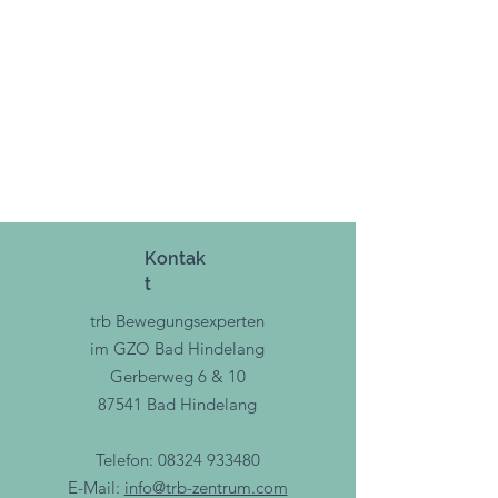
Kontak
t
trb Bewegungsexperten
im GZO Bad Hindelang
Gerberweg 6 & 10
87541 Bad Hindelang
Telefon:
08324 933480
E-Mail:
info@trb-zentrum.com