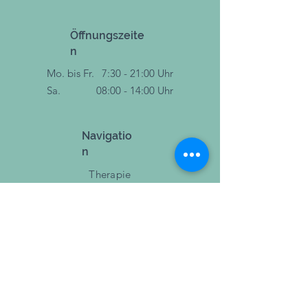
Öffnungszeite
n
Mo. bis Fr.
7:30 - 21:00 Uhr
Sa.
08:00 - 14:00 Uhr
Navigatio
n
Therapie
Training
Sport & Bewegung
Events
Blog
Über uns
Jobs
Impressum