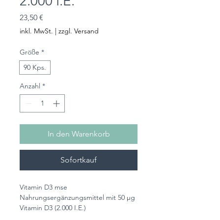
2.000 I.E.
Preis
23,50 €
inkl. MwSt.
|
zzgl. Versand
Größe
*
90 Kps.
Anzahl
*
In den Warenkorb
Sofortkauf
Vitamin D3 mse
Nahrungsergänzungsmittel mit 50 µg
Vitamin D3 (2.000 I.E.)