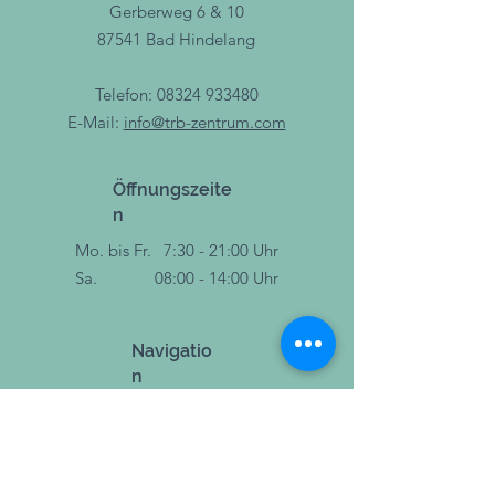
im Gegensatz zu der
Gerberweg 6 & 10
und abwechslungsreiche Ernährung
synthetischen L-Form, die
sowie eine gesunde Lebensweise
87541 Bad Hindelang
natürlich vorkommende Form von
dienen.
Ribose
Lagerungshinweis
Telefon:
08324 933480
Bei Raumtemperatur und außerhalb
E-Mail:
info@trb-zentrum.com
der Reichweite von kleinen Kindern
aufbewahren.
Öffnungszeite
n
Mo. bis Fr.
7:30 - 21:00 Uhr
Sa.
08:00 - 14:00 Uhr
Navigatio
n
Therapie
Training
Sport & Bewegung