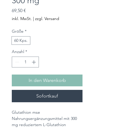
300 mg
Preis
69,50 €
inkl. MwSt.
|
zzgl. Versand
Größe
*
60 Kps.
Anzahl
*
In den Warenkorb
Sofortkauf
Glutathion mse
Nahrungsergänzungsmittel mit 300
mg reduziertem L-Glutathion