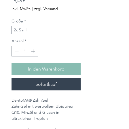
Preis
15,45 €
inkl. MwSt.
|
zzgl. Versand
Größe
*
2x 5 ml
Anzahl
*
In den Warenkorb
Sofortkauf
DentoMit® ZahnGel
ZahnGel mit wertvollem Ubiquinon
Q10, Minzöl und Glucan in
ultrakleinen Tropfen