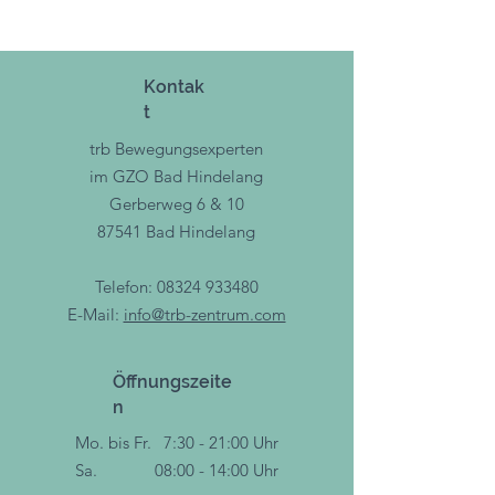
sich die MINI besonders gut
einsetzen: Besonders
Bildschirmarbeiter profitieren z. B.
Kontak
von einer gelegentlichen kurzen
t
Massage der Unterarme oder der
Fußsohlen, die Verspannungen
trb Bewegungsexperten
vorbeugt bzw. lösen kann.
im GZO Bad Hindelang
Gerberweg 6 & 10
Was macht die MINI so beliebt bei
deinen Kund:innen?
87541 Bad Hindelang
Für die gezielte Massage der
Telefon:
08324 933480
Füße, Beine & Arme
E-Mail:
info@trb-zentrum.com
Dient auch als Verbindungsstück
von zwei großen BLACKROLL
Faszienrollen
Öffnungszeite
Klein und handlich, praktisch für
n
unterwegs
Mo. bis Fr.
7:30 - 21:00 Uhr
Größe & Gewicht
Sa.
08:00 - 14:00 Uhr