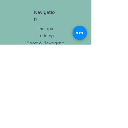
15 cm x 6 cm, 18 g
Navigatio
n
Therapie
Training
Sport & Bewegung
Events
Blog
Über uns
Jobs
Impressum
AGB
Datenschutz
Mitgliederlogi
n