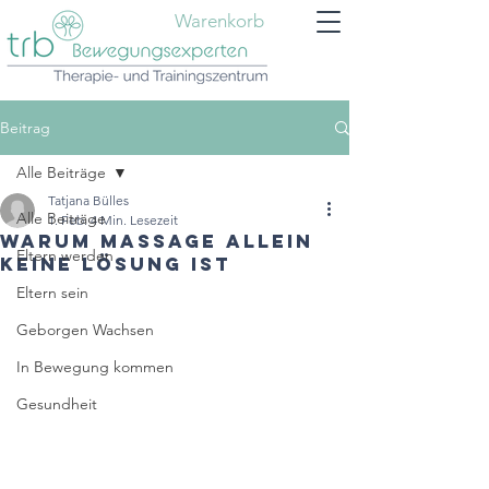
Warenkorb
Beitrag
Alle Beiträge
Tatjana Bülles
Alle Beiträge
1. Feb.
4 Min. Lesezeit
Warum Massage allein
Eltern werden
keine Lösung ist
Eltern sein
Geborgen Wachsen
In Bewegung kommen
Gesundheit