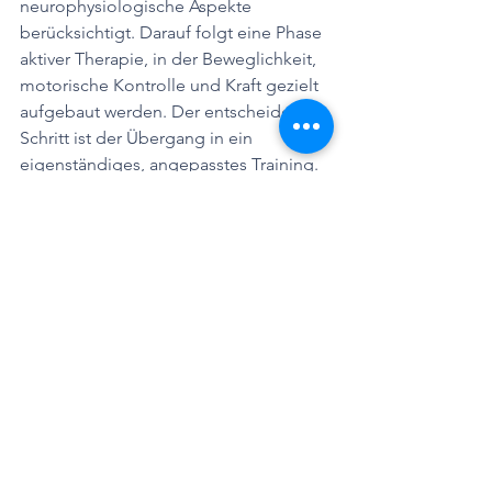
neurophysiologische Aspekte 
berücksichtigt. Darauf folgt eine Phase 
aktiver Therapie, in der Beweglichkeit, 
motorische Kontrolle und Kraft gezielt 
aufgebaut werden. Der entscheidende 
Schritt ist der Übergang in ein 
eigenständiges, angepasstes Training. 
Ziel ist nicht eine möglichst lange 
Therapiedauer, sondern maximale 
Selbstwirksamkeit. Therapeutinnen und 
Therapeuten verlassen dabei 
zunehmend die klassische Rolle der 
Behandelnden und werden zu Coaches 
für Bewegung, Belastung und 
langfristige Gesundheit.
Die Rolle der 
Massage in der 
modernen 