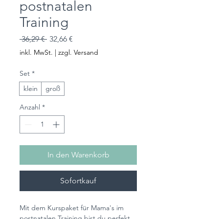
postnatalen
Training
Standardpreis
Sale-
 36,29 € 
32,66 €
Preis
inkl. MwSt.
|
zzgl. Versand
Set
*
klein
groß
Anzahl
*
In den Warenkorb
Sofortkauf
Mit dem Kurspaket für Mama's im
postnatalen Training bist du perfekt