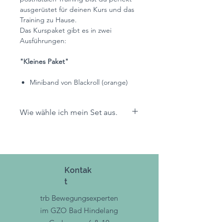
ausgerüstet für deinen Kurs und das
Training zu Hause.
Das Kurspaket gibt es in zwei
Ausführungen:
"Kleines Paket"
Miniband von Blackroll (orange)
Blackroll Ball (klein)
Theraband
Wie wähle ich mein Set aus.
Pilatesball
Nutze das Nachrichtenfeld im
"großes Paket"
Checkout und teile uns deine
Wünsche mit. Wir stellen dein Set
trb Matte
gerne individuell zusammen –
Miniband von Blackroll (orange)
Kontak
passend zu deinem Ziel und dem,
Blackroll Ball (klein)
t
was aktuell verfügbar ist.
Theraband
Pilatesball
trb Bewegungsexperten
im GZO Bad Hindelang
Wähle bitte dein optimales