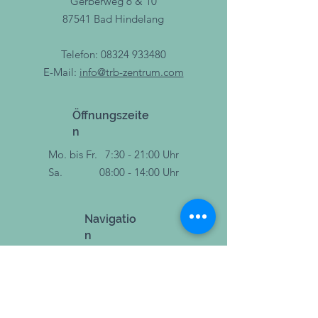
Gerberweg 6 & 10
Trainingspaket aus.
87541 Bad Hindelang
Telefon:
08324 933480
E-Mail:
info@trb-zentrum.com
Öffnungszeite
n
Mo. bis Fr.
7:30 - 21:00 Uhr
Sa.
08:00 - 14:00 Uhr
Navigatio
n
Therapie
Training
Sport & Bewegung
Events